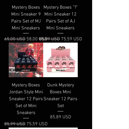
Mystery Boxes
Mystery Boxes "?"
Mini Sneaker 9
Mini Sneaker 12
Pairs Set of MJ
Pairs Set of AJ
Mini Sneakers
Mini Sneakers
Prezzo regolare
Prezzo scontato
Prezzo regolare
Prezzo scontato
65,00 USD
58,00 USD
85,99 USD
75,59 USD
Mystery Boxes
Dunk Mystery
Jordan Style Mini
Boxes Mini
Sneaker 12 Pairs
Sneaker 12 Pairs
Set of Mini
Set
Sneakers
Prezzo
85,89 USD
Prezzo regolare
Prezzo scontato
85,99 USD
75,59 USD