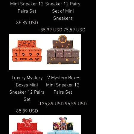
Mini Sneaker 12
Sneaker 12 Pairs
Pairs Set
Set of Mini
Sneakers
Prezzo
85,89 USD
Prezzo regolare
Prezzo scontato
85,99 USD
75,59 USD
Luxury Mystery
LV Mystery Boxes
Boxes Mini
Mini Sneaker 12
Sneaker 12 Pairs
Pairs Set
Set
Prezzo regolare
Prezzo scontato
125,89 USD
95,59 USD
Prezzo
85,89 USD