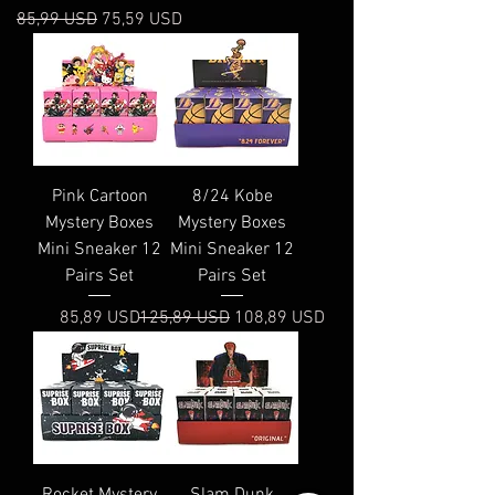
Prezzo regolare
Prezzo scontato
85,99 USD
75,59 USD
Pink Cartoon
8/24 Kobe
Mystery Boxes
Mystery Boxes
Mini Sneaker 12
Mini Sneaker 12
Pairs Set
Pairs Set
Prezzo
Prezzo regolare
Prezzo scontato
85,89 USD
125,89 USD
108,89 USD