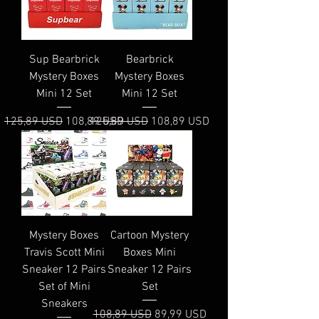
Sup Bearbrick
Bearbrick
Mystery Boxes
Mystery Boxes
Mini 12 Set
Mini 12 Set
Prezzo regolare
Prezzo scontato
Prezzo regolare
Prezzo scontato
125,89 USD
108,89 USD
125,89 USD
108,89 USD
Mystery Boxes
Cartoon Mystery
Travis Scott Mini
Boxes Mini
Sneaker 12 Pairs
Sneaker 12 Pairs
Set of Mini
Set
Sneakers
Prezzo regolare
Prezzo scontato
108,89 USD
89,99 USD