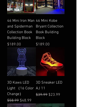
46 Mini Iron Man
46 Mini Kobe
and Spiderman
Bryant Collection
Collection Book
Book Building
Building Block
Block
価格
価格
$189.00
$189.00
3D Kaws LED
3D Sneaker LED
Light （16 Color
AJ 11
Change）
通常価格
セール価格
$39.99
$23.99
通常価格
セール価格
$58.99
$48.99